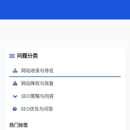
构优化：优化网站结构，使其清晰、易于导
航。确保每个页面都能被搜索引擎爬虫轻松
抓取和索引。4，外部链接建设：积极寻求与
其他高质量网站的链接合作，提高网站的外
部链接质量和数量。5，内部链接优化：合理
设置内部链接，引导用户浏览更多相关内
容，提高网站粘性和用户体验。6，网站速度
优化：优化网站加载速度，减少用户等待时
问题分类
间，提高用户满意度。7，定期更新：定期更
新网站内容，保持网站活跃度和吸引力。8，
网站收录与排名
监测与分析：使用SEO工具定期监测和分析
网站数据，了解优化效果，并根据数据调整
网站降权与恢复
优化策略。
SEO策略与内容
SEO优化与问答
热门标签