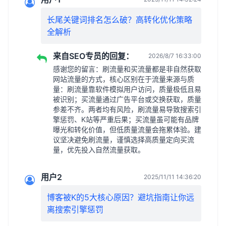
长尾关键词排名怎么破？高转化优化策略
全解析
来自SEO专员的回复：
2026/8/7 16:33:00
感谢您的留言：刷流量和买流量都是非自然获取
网站流量的方式，核心区别在于流量来源与质
量：刷流量靠软件模拟用户访问，质量极低且易
被识别；买流量通过广告平台或交换获取，质量
参差不齐。两者均有风险，刷流量易导致搜索引
擎惩罚、K站等严重后果；买流量虽可能有品牌
曝光和转化价值，但低质量流量会拖累体验。建
议坚决避免刷流量，谨慎选择高质量定向买流
量，优先投入自然流量获取。
用户2
2025/11/11 14:36:20
博客被K的5大核心原因？避坑指南让你远
离搜索引擎惩罚